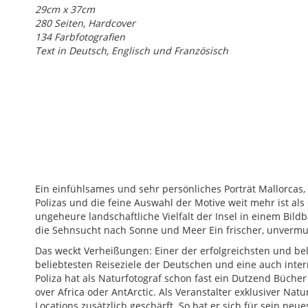
29cm x 37cm
280 Seiten, Hardcover
134 Farbfotografien
Text in Deutsch, Englisch und Französisch
Ein einfühlsames und sehr persönliches Porträt Mallorcas, 
Polizas und die feine Auswahl der Motive weit mehr ist al
ungeheure landschaftliche Vielfalt der Insel in einem Bil
die Sehnsucht nach Sonne und Meer Ein frischer, unvermute
Das weckt Verheißungen: Einer der erfolgreichsten und bel
beliebtesten Reiseziele der Deutschen und eine auch inter
Poliza hat als Naturfotograf schon fast ein Dutzend Bücher 
over Africa oder AntArctic. Als Veranstalter exklusiver Natu
Locations zusätzlich geschärft. So hat er sich für sein ne