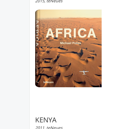
2015, teNeues
KENYA
2011, teNeues