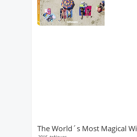
The World´s Most Magical Wi
2015, teNeues