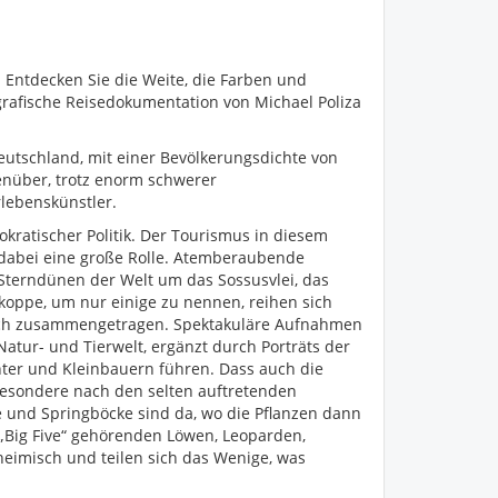
ntdecken Sie die Weite, die Farben und
rafische Reisedokumentation von Michael Poliza
eutschland, mit einer Bevölkerungsdichte von
nüber, trotz enorm schwerer
lebenskünstler.
ratischer Politik. Der Tourismus in diesem
 dabei eine große Rolle. Atemberaubende
Sterndünen der Welt um das Sossusvlei, das
oppe, um nur einige zu nennen, reihen sich
isch zusammengetragen. Spektakuläre Aufnahmen
atur- und Tierwelt, ergänzt durch Porträts der
chter und Kleinbauern führen. Dass auch die
sbesondere nach den selten auftretenden
e und Springböcke sind da, wo die Pflanzen dann
„Big Five“ gehörenden Löwen, Leoparden,
heimisch und teilen sich das Wenige, was