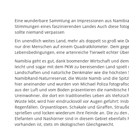
Eine wunderbare Sammlung an Impressionen aus Namibia E
Stimmungen eines faszinierenden Landes Auch diese fotog
sollte niemand verpassen
Ein unendlich weites Land, mehr als doppelt so groß wie D
nur drei Menschen auf einem Quadratkilometer. Dem gege
Lebensbedingungen, eine artenreiche Tierwelt echter Über
Namibia geht es gut, dank boomender Wirtschaft und demok
leicht und sogar mit dem PKW zu bereisenden Land spielt
Landschaften und natürliche Denkmäler wie die höchsten 
NamibRand-Naturreservat, die Wüste Namib und die Spitzk
hier aneinander und wurden von Michael Poliza fotograf
aus der Luft und vom Boden präsentieren die namibische N
Ureinwohner, die dort ein traditionelles Leben als Viehzü
Wüste lebt, wird hier eindrucksvoll vor Augen geführt: In
Regenfällen. Oryxantilopen, Schakale und Giraffen, Strauß
sprießen und locken wiederum ihre Feinde an. Die zu den 
Elefanten und Nashörner sind in diesem Gebiet ebenfalls 
vorhanden ist, stets im ökologischen Gleichgewicht.