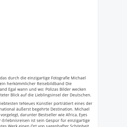
das durch die einzigartige Fotografie Michael
s ein herkömmlicher Reisebildband Die
dband Egal wann und wo: Polizas Bilder wecken
ter Blick auf die Lieblingsinsel der Deutschen.
iebtesten teNeues Künstler porträtiert eines der
national äußerst begehrte Destination. Michael
vorgelegt, darunter Bestseller wie Africa, Eyes
r-Erlebnisreisen ist sein Gespür für einzigartige
uestes Werk einen Ort von sagenhafter Schönheit