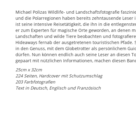
Michael Polizas Wildlife- und Landschafts­fotografie faszini
und die Polarregionen haben bereits zehntausende Leser 
ist seine intensive Reisetätigkeit, die ihn in die ent­legens
er zum Experten für magische Orte geworden, an denen 
Landschaften und wilde Tiere beobachten und fotografier
Hideaways fernab der ausgetre­tenen touristischen Pfade. 
in den Genuss, mit dem Globetrotter als persönlichem Guid
dürfen. Nun können endlich auch seine Leser an diesen To
gepaart mit nützlichen Informa­tionen, machen diesen Band 
25cm x 32cm
224 Seiten, Hardcover mit Schutzumschlag
203 Farbfotografien
Text in Deutsch, Englisch und Französisch